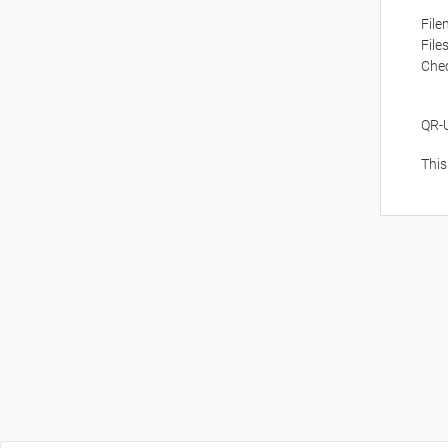
Fil
File
Che
QR-
This